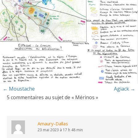
Navigation
←
Moustache
Agiack
→
5 commentaires au sujet de «
Mérinos
»
des
articles
Amaury-Dallas
23 mai 2023 à 17 h 48 min