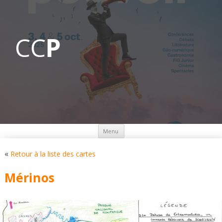
CC
P
Aller
Menu
au
contenu
«
Retour à la liste des cartes
Mérinos