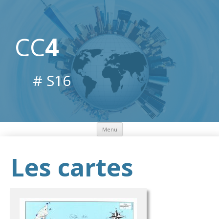
CC
4
# S16
Aller
Menu
au
contenu
Les cartes