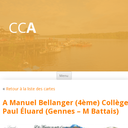
CC
A
Aller
Menu
au
contenu
«
Retour à la liste des cartes
A Manuel Bellanger (4ème) Collèg
Paul Éluard (Gennes – M Battais)