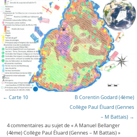
Navigation
←
Carte 10
B Corentin Godard (4ème)
des
Collège Paul Éluard (Gennes
articles
– M Battais)
→
4 commentaires au sujet de «
A Manuel Bellanger
(4ème) Collège Paul Éluard (Gennes – M Battais)
»