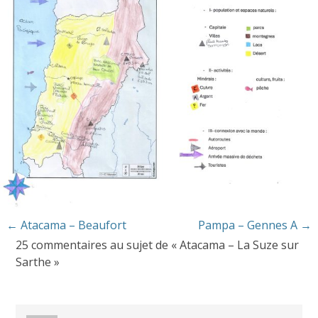
Navigation
←
Atacama – Beaufort
Pampa – Gennes A
→
25 commentaires au sujet de «
Atacama – La Suze sur
des
Sarthe
»
articles