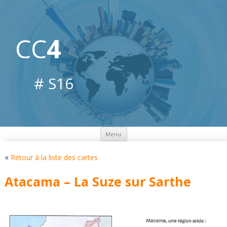
CC
4
# S16
Aller
Menu
au
contenu
«
Retour à la liste des cartes
Atacama – La Suze sur Sarthe