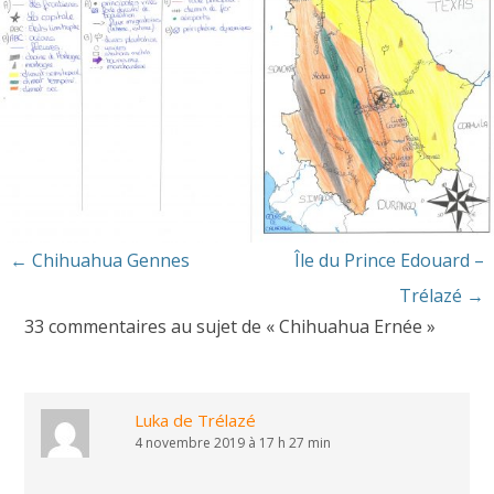
Navigation
←
Chihuahua Gennes
Île du Prince Edouard –
des
Trélazé
→
33 commentaires au sujet de «
Chihuahua Ernée
»
articles
Luka de Trélazé
4 novembre 2019 à 17 h 27 min