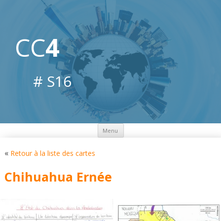
CC
4
# S16
Aller
Menu
au
contenu
«
Retour à la liste des cartes
Chihuahua Ernée